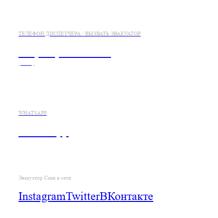
ТЕЛЕФОН ДИСПЕТЧЕРА / ВЫЗВАТЬ ЭВАКУАТОР
+7 (978) 833-21-26
(viber)
WHATSAPP
WhatsApp
Эвакуатор Саки в сети
Instagram
Twitter
ВКонтакте