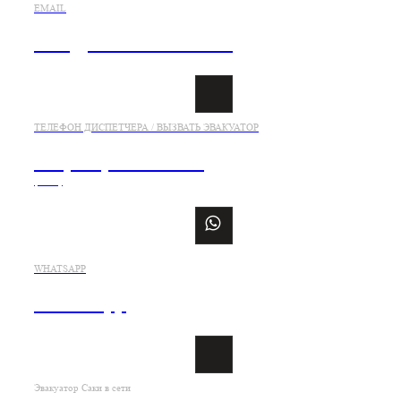
EMAIL
info@evakuatorsaki.ru
ТЕЛЕФОН ДИСПЕТЧЕРА / ВЫЗВАТЬ ЭВАКУАТОР
+7 (978) 833-21-26
(viber)
WHATSAPP
WhatsApp
Эвакуатор Саки в сети