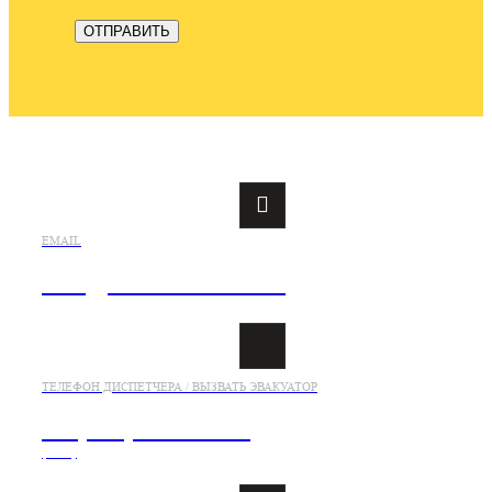
EMAIL
info@evakuatorsaki.ru
ТЕЛЕФОН ДИСПЕТЧЕРА / ВЫЗВАТЬ ЭВАКУАТОР
+7 (978) 833-21-26
(viber)