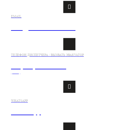
EMAIL
info@evakuatorsaki.ru
ТЕЛЕФОН ДИСПЕТЧЕРА / ВЫЗВАТЬ ЭВАКУАТОР
+7 (978) 833-21-26
(viber)
WHATSAPP
WhatsApp