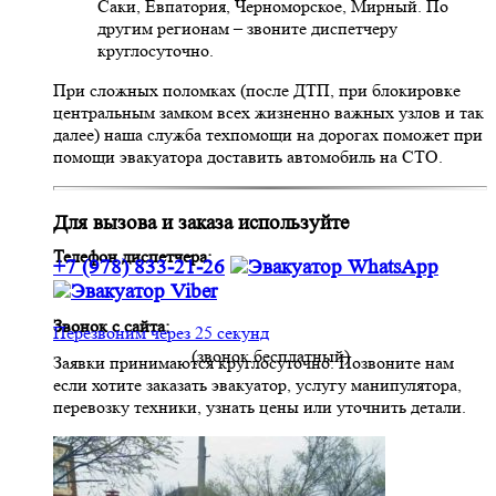
Саки, Евпатория, Черноморское, Мирный. По
другим регионам – звоните диспетчеру
круглосуточно.
При сложных поломках (после ДТП, при блокировке
центральным замком всех жизненно важных узлов и так
далее) наша служба техпомощи на дорогах поможет при
помощи эвакуатора доставить автомобиль на СТО.
Для вызова и заказа используйте
Телефон диспетчера:
+7 (978) 833-21-26
Звонок с сайта:
Перезвоним через 25 секунд
(звонок бесплатный)
Заявки принимаются круглосуточно. Позвоните нам
если хотите заказать эвакуатор, услугу манипулятора,
перевозку техники, узнать цены или уточнить детали.