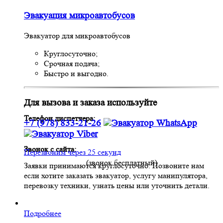
Эвакуация микроавтобусов
Эвакуатор для микроавтобусов
Круглосуточно;
Срочная подача;
Быстро и выгодно.
Для вызова и заказа используйте
Телефон диспетчера:
+7 (978) 833-21-26
Звонок с сайта:
Перезвоним через 25 секунд
(звонок бесплатный)
Заявки принимаются круглосуточно. Позвоните нам
если хотите заказать эвакуатор, услугу манипулятора,
перевозку техники, узнать цены или уточнить детали.
Подробнее