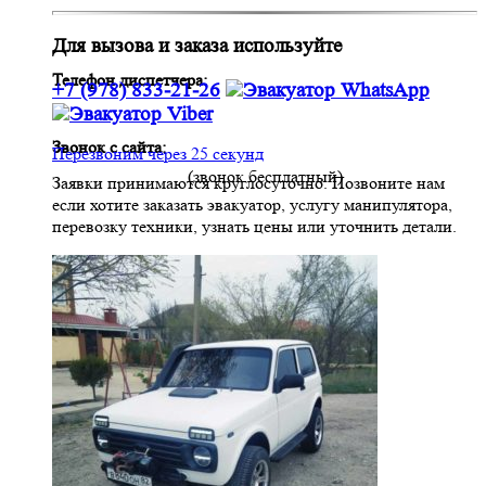
Для вызова и заказа используйте
Телефон диспетчера:
+7 (978) 833-21-26
Звонок с сайта:
Перезвоним через 25 секунд
(звонок бесплатный)
Заявки принимаются круглосуточно. Позвоните нам
если хотите заказать эвакуатор, услугу манипулятора,
перевозку техники, узнать цены или уточнить детали.