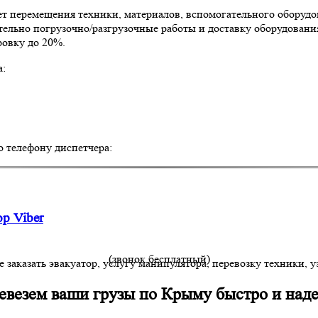
ет перемещения техники, материалов, вспомогательного оборудо
льно погрузочно/разгрузочные работы и доставку оборудования 
ровку до 20%.
а:
о телефону диспетчера:
(звонок бесплатный)
заказать эвакуатор, услугу манипулятора, перевозку техники, у
евезем ваши грузы по Крыму быстро и над