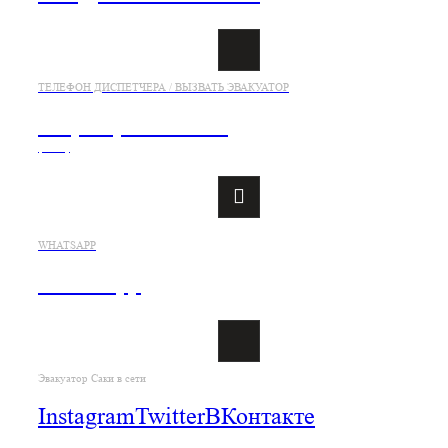
ТЕЛЕФОН ДИСПЕТЧЕРА / ВЫЗВАТЬ ЭВАКУАТОР
+7 (978) 833-21-26
(viber)
WHATSAPP
WhatsApp
Эвакуатор Саки в сети
Instagram
Twitter
ВКонтакте