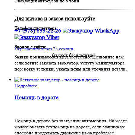
Эвакуация автобусов до 8 тонн
Для вызова и заказа используйте
Телефон диспетчера:
+7 (978) 833-21-26
Звонок с сайта:
Перезвоним через 25 секунд
(звонок бесплатный)
Заявки принимаются круглосуточно. Позвоните нам
если хотите заказать эвакуатор, услугу манипулятора,
перевозку техники, узнать цены или уточнить детали.
Подробнее
Помощь в дороге
Помощь в дороге без эвакуации автомобиля. На месте
можно оказать техпомощь на дороге, если машина не
способна продолжать движение из-за проблем с