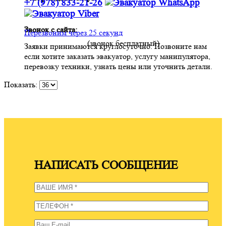
+7 (978) 833-21-26
Звонок с сайта:
Перезвоним через 25 секунд
(звонок бесплатный)
Заявки принимаются круглосуточно. Позвоните нам
если хотите заказать эвакуатор, услугу манипулятора,
перевозку техники, узнать цены или уточнить детали.
Показать:
НАПИСАТЬ СООБЩЕНИЕ