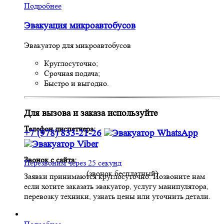
Подробнее
Эвакуация микроавтобусов
Эвакуатор для микроавтобусов
Круглосуточно;
Срочная подача;
Быстро и выгодно.
Для вызова и заказа используйте
Телефон диспетчера:
+7 (978) 833-21-26
Звонок с сайта:
Перезвоним через 25 секунд
(звонок бесплатный)
Заявки принимаются круглосуточно. Позвоните нам
если хотите заказать эвакуатор, услугу манипулятора,
перевозку техники, узнать цены или уточнить детали.