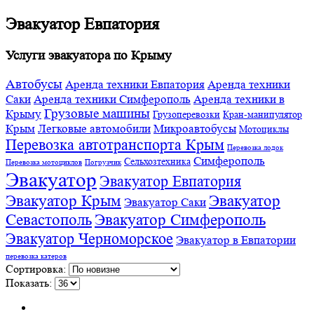
Эвакуатор Евпатория
Услуги эвакуатора по Крыму
Автобусы
Аренда техники Евпатория
Аренда техники
Саки
Аренда техники Симферополь
Аренда техники в
Грузовые машины
Крыму
Грузоперевозки
Кран-манипулятор
Крым
Легковые автомобили
Микроавтобусы
Мотоциклы
Перевозка автотранспорта Крым
Перевозка лодок
Симферополь
Сельхозтехника
Перевозка мотоциклов
Погрузчик
Эвакуатор
Эвакуатор Евпатория
Эвакуатор Крым
Эвакуатор
Эвакуатор Саки
Севастополь
Эвакуатор Симферополь
Эвакуатор Черноморское
Эвакуатор в Евпатории
перевозка катеров
Сортировка:
Показать: