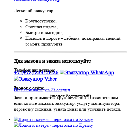
Легковой эвакуатор:
Круглосуточно;
Срочная подача;
Быстро и выгодно;
Помощь в дороге – лебедка, дозаправка, мелкий
ремонт, прикурить.
Для вызова и заказа используйте
Телефон диспетчера:
+7 (978) 833-21-26
Звонок с сайта:
Перезвоним через 25 секунд
(звонок бесплатный)
Заявки принимаются круглосуточно. Позвоните нам
если хотите заказать эвакуатор, услугу манипулятора,
перевозку техники, узнать цены или уточнить детали.