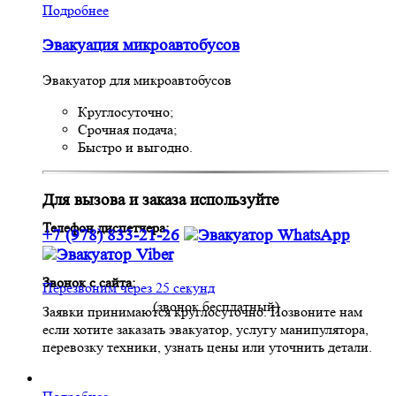
Подробнее
Эвакуация микроавтобусов
Эвакуатор для микроавтобусов
Круглосуточно;
Срочная подача;
Быстро и выгодно.
Для вызова и заказа используйте
Телефон диспетчера:
+7 (978) 833-21-26
Звонок с сайта:
Перезвоним через 25 секунд
(звонок бесплатный)
Заявки принимаются круглосуточно. Позвоните нам
если хотите заказать эвакуатор, услугу манипулятора,
перевозку техники, узнать цены или уточнить детали.