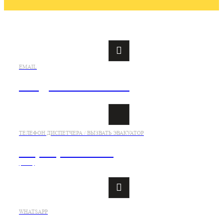
EMAIL
info@evakuatorsaki.ru
ТЕЛЕФОН ДИСПЕТЧЕРА / ВЫЗВАТЬ ЭВАКУАТОР
+7 (978) 833-21-26
(viber)
WHATSAPP