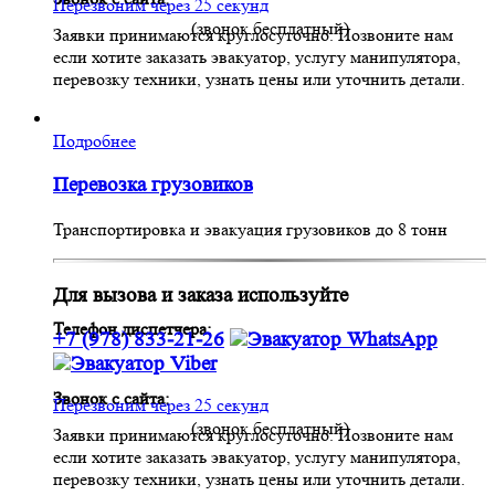
Перезвоним через 25 секунд
(звонок бесплатный)
Заявки принимаются круглосуточно. Позвоните нам
если хотите заказать эвакуатор, услугу манипулятора,
перевозку техники, узнать цены или уточнить детали.
Подробнее
Перевозка грузовиков
Транспортировка и эвакуация грузовиков до 8 тонн
Для вызова и заказа используйте
Телефон диспетчера:
+7 (978) 833-21-26
Звонок с сайта:
Перезвоним через 25 секунд
(звонок бесплатный)
Заявки принимаются круглосуточно. Позвоните нам
если хотите заказать эвакуатор, услугу манипулятора,
перевозку техники, узнать цены или уточнить детали.