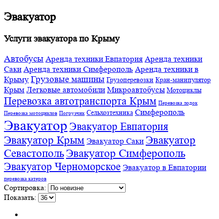
Эвакуатор
Услуги эвакуатора по Крыму
Автобусы
Аренда техники Евпатория
Аренда техники
Саки
Аренда техники Симферополь
Аренда техники в
Грузовые машины
Крыму
Грузоперевозки
Кран-манипулятор
Крым
Легковые автомобили
Микроавтобусы
Мотоциклы
Перевозка автотранспорта Крым
Перевозка лодок
Симферополь
Сельхозтехника
Перевозка мотоциклов
Погрузчик
Эвакуатор
Эвакуатор Евпатория
Эвакуатор Крым
Эвакуатор
Эвакуатор Саки
Севастополь
Эвакуатор Симферополь
Эвакуатор Черноморское
Эвакуатор в Евпатории
перевозка катеров
Сортировка:
Показать: