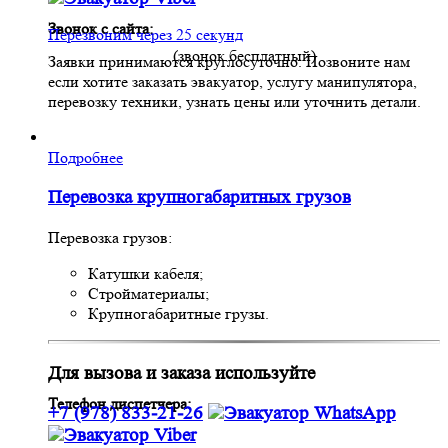
Звонок с сайта:
Перезвоним через 25 секунд
(звонок бесплатный)
Заявки принимаются круглосуточно. Позвоните нам
если хотите заказать эвакуатор, услугу манипулятора,
перевозку техники, узнать цены или уточнить детали.
Подробнее
Перевозка крупногабаритных грузов
Перевозка грузов:
Катушки кабеля;
Стройматериалы;
Крупногабаритные грузы.
Для вызова и заказа используйте
Телефон диспетчера:
+7 (978) 833-21-26