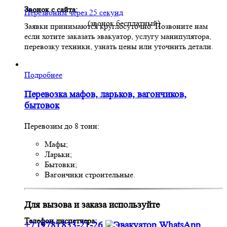
Звонок с сайта:
Перезвоним через 25 секунд
(звонок бесплатный)
Заявки принимаются круглосуточно. Позвоните нам
если хотите заказать эвакуатор, услугу манипулятора,
перевозку техники, узнать цены или уточнить детали.
Подробнее
Перевозка мафов, ларьков, вагончиков,
бытовок
Перевозим до 8 тонн:
Мафы;
Ларьки;
Бытовки;
Вагончики строительные.
Для вызова и заказа используйте
Телефон диспетчера:
+7 (978) 833-21-26