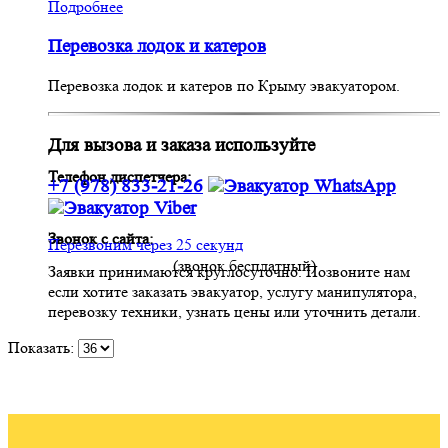
Подробнее
Перевозка лодок и катеров
Перевозка лодок и катеров по Крыму эвакуатором.
Для вызова и заказа используйте
Телефон диспетчера:
+7 (978) 833-21-26
Звонок с сайта:
Перезвоним через 25 секунд
(звонок бесплатный)
Заявки принимаются круглосуточно. Позвоните нам
если хотите заказать эвакуатор, услугу манипулятора,
перевозку техники, узнать цены или уточнить детали.
Показать: