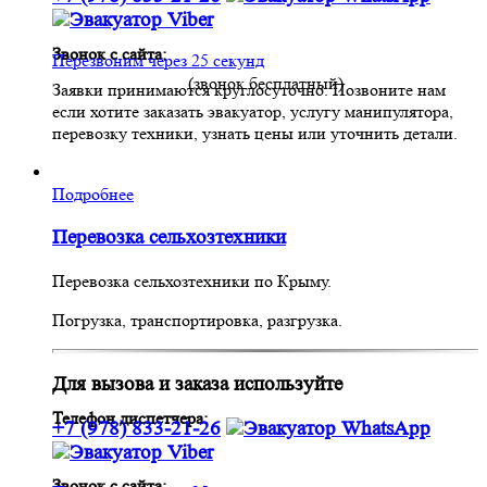
Звонок с сайта:
Перезвоним через 25 секунд
(звонок бесплатный)
Заявки принимаются круглосуточно. Позвоните нам
если хотите заказать эвакуатор, услугу манипулятора,
перевозку техники, узнать цены или уточнить детали.
Подробнее
Перевозка сельхозтехники
Перевозка сельхозтехники по Крыму.
Погрузка, транспортировка, разгрузка.
Для вызова и заказа используйте
Телефон диспетчера:
+7 (978) 833-21-26
Звонок с сайта: