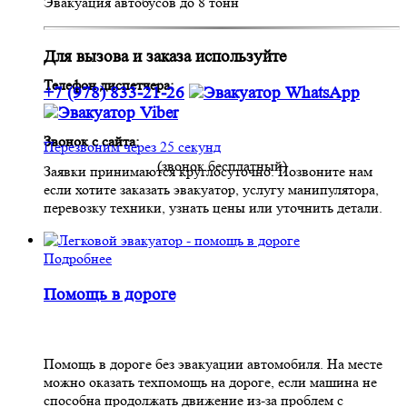
Эвакуация автобусов до 8 тонн
Для вызова и заказа используйте
Телефон диспетчера:
+7 (978) 833-21-26
Звонок с сайта:
Перезвоним через 25 секунд
(звонок бесплатный)
Заявки принимаются круглосуточно. Позвоните нам
если хотите заказать эвакуатор, услугу манипулятора,
перевозку техники, узнать цены или уточнить детали.
Подробнее
Помощь в дороге
Помощь в дороге без эвакуации автомобиля. На месте
можно оказать техпомощь на дороге, если машина не
способна продолжать движение из-за проблем с